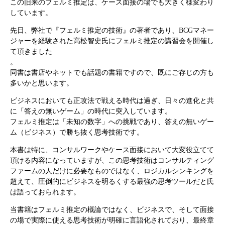
この旧来のフェルミ推定は、ケース面接の場でも大きく様変わり
しています。
先日、弊社で『フェルミ推定の技術』の著者であり、BCGマネー
ジャーを経験された高松智史氏にフェルミ推定の講習会を開催し
て頂きました
。
同書は書店やネットでも話題の書籍ですので、既にご存じの方も
多いかと思います。
ビジネスにおいても正攻法で戦える時代は過ぎ、日々の進化と共
に「答えの無いゲーム」の時代に突入しています。
フェルミ推定は「未知の数字」への挑戦であり、答えの無いゲー
ム（ビジネス）で勝ち抜く思考技術です。
本書は特に、コンサルワークやケース面接において大変役立てて
頂ける内容になっていますが、この思考技術はコンサルティング
ファームの人だけに必要なものではなく、ロジカルシンキングを
超えて、圧倒的にビジネスを明るくする最強の思考ツールだと氏
は語っておられます。
当書籍はフェルミ推定の概論ではなく、ビジネスで、そして面接
の場で実際に使える思考技術が明確に言語化されており、最終章