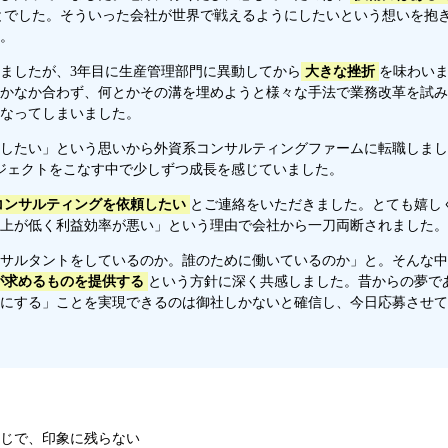
とでした。そういった会社が世界で戦えるようにしたいという想いを抱
。
ましたが、3年目に生産管理部門に異動してから
大きな挫折
を味わい
かなか合わず、何とかその溝を埋めようと様々な手法で業務改革を試み
なってしまいました。
したい」という思いから外資系コンサルティングファームに転職しまし
ジェクトをこなす中で少しずつ成長を感じていました。
コンサルティングを依頼したい
とご連絡をいただきました。とても嬉し
上が低く利益効率が悪い」という理由で会社から一刀両断されました。
サルタントをしているのか。誰のために働いているのか」と。そんな中
が求めるものを提供する
という方針に深く共感しました。昔からの夢で
にする」ことを実現できるのは御社しかないと確信し、今日応募させて
じで、印象に残らない