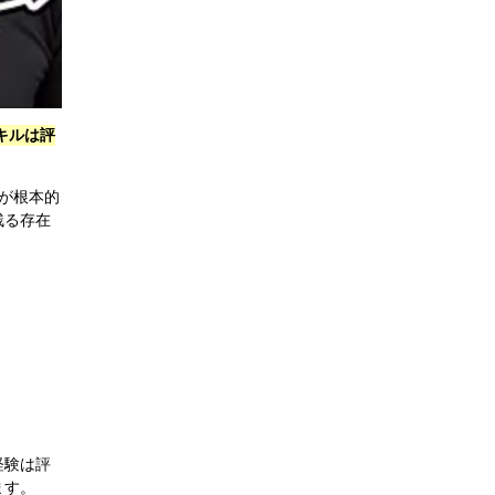
キルは評
が根本的
残る存在
。
経験は評
ます。