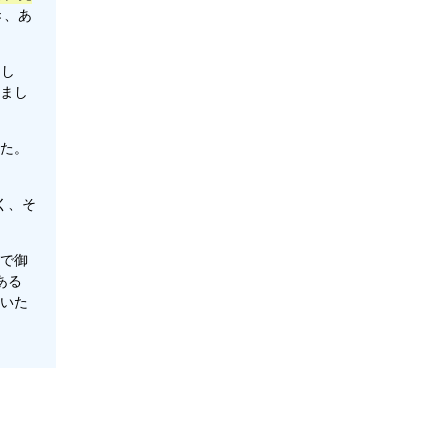
き、あ
まし
まし
た。
く、そ
で御
ある
いた