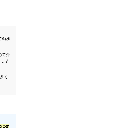
て勤務
。
めて外
当しま
が多く
のに売