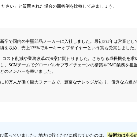
ください」と質問された場合の回答例を比較してみましょう。
新卒で国内の中堅部品メーカーに入社しました。最初の1年は営業とし
成績を収め、売上135%でルーキーオブザイヤーという賞も受賞しました
、コスト削減や業務改革の法案に関わりました。さらなる成長機会を求
職し、SCMチームでグローバルサプライチェーンの構築やPMO業務を担
ほどのメンバーを率いました。
国に10万人が働く巨大ファームで、豊富なナレッジがあり、優秀な方達
び回っていました。地方に行くたびに感じていたのは、
技術力はある