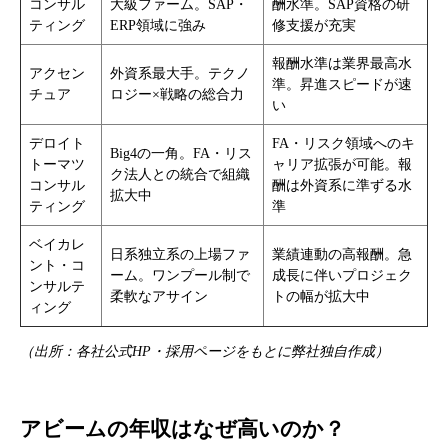
コンサル
大級ファーム。SAP・
酬水準。SAP資格の研
ティング
ERP領域に強み
修支援が充実
報酬水準は業界最高水
アクセン
外資系最大手。テクノ
準。昇進スピードが速
チュア
ロジー×戦略の総合力
い
デロイト
FA・リスク領域へのキ
Big4の一角。FA・リス
トーマツ
ャリア拡張が可能。報
ク法人との統合で組織
コンサル
酬は外資系に準ずる水
拡大中
ティング
準
ベイカレ
日系独立系の上場ファ
業績連動の高報酬。急
ント・コ
ーム。ワンプール制で
成長に伴いプロジェク
ンサルテ
柔軟なアサイン
トの幅が拡大中
ィング
（出所：各社公式HP・採用ページをもとに弊社独自作成）
アビームの年収はなぜ高いのか？