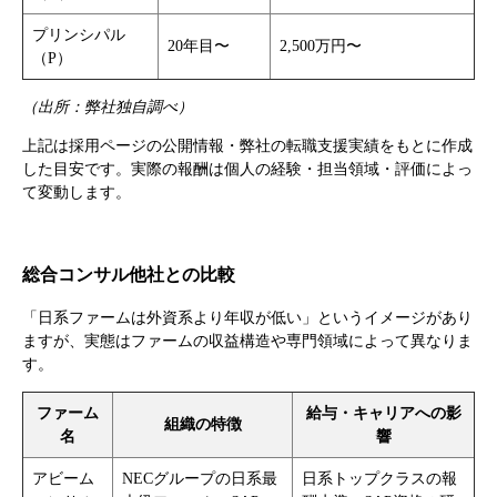
プリンシパル
20年目〜
2,500万円〜
（P）
（出所：弊社独自調べ）
上記は採用ページの公開情報・弊社の転職支援実績をもとに作成
した目安です。実際の報酬は個人の経験・担当領域・評価によっ
て変動します。
総合コンサル他社との比較
「日系ファームは外資系より年収が低い」というイメージがあり
ますが、実態はファームの収益構造や専門領域によって異なりま
す。
ファーム
給与・キャリアへの影
組織の特徴
名
響
アビーム
NECグループの日系最
日系トップクラスの報