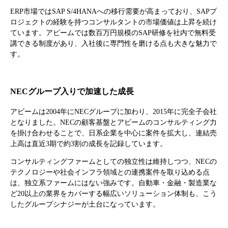
ERP市場ではSAP S/4HANAへの移行需要が高まっており、SAPプ
ロジェクトの経験を持つコンサルタントの市場価値は上昇を続け
ています。アビームでは数百万円規模のSAP研修を社内で無料受
講できる制度があり、入社後に専門性を磨ける点も大きな魅力で
す。
NECグループ入りで加速した成長
アビームは2004年にNECグループに加わり、2015年に完全子会社
となりました。NECの顧客基盤とアビームのコンサルティング力
を掛け合わせることで、日系企業を中心に案件を拡大し、連結売
上高は直近3期で約3割の成長を記録しています。
コンサルティングファームとしての独立性は維持しつつ、NECの
テクノロジーや社会インフラ領域との連携案件を取り込める点
は、独立系ファームにはない強みです。自動車・金融・製造業な
ど20以上の業界をカバーする幅広いソリューション体制も、こう
したグループシナジーが土台になっています。