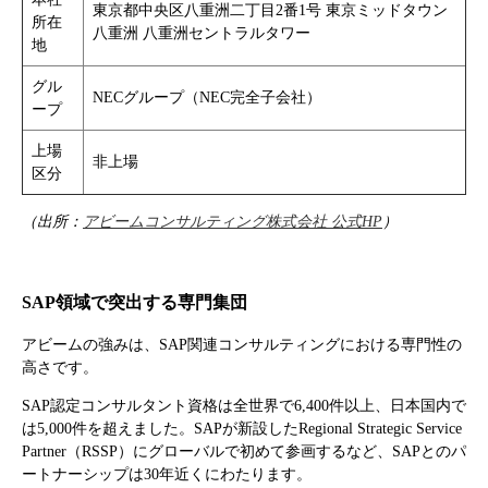
東京都中央区八重洲二丁目2番1号 東京ミッドタウン
所在
八重洲 八重洲セントラルタワー
地
グル
NECグループ（NEC完全子会社）
ープ
上場
非上場
区分
（出所：
アビームコンサルティング株式会社 公式HP
）
SAP領域で突出する専門集団
アビームの強みは、SAP関連コンサルティングにおける専門性の
高さです。
SAP認定コンサルタント資格は全世界で6,400件以上、日本国内で
は5,000件を超えました。SAPが新設したRegional Strategic Service
Partner（RSSP）にグローバルで初めて参画するなど、SAPとのパ
ートナーシップは30年近くにわたります。