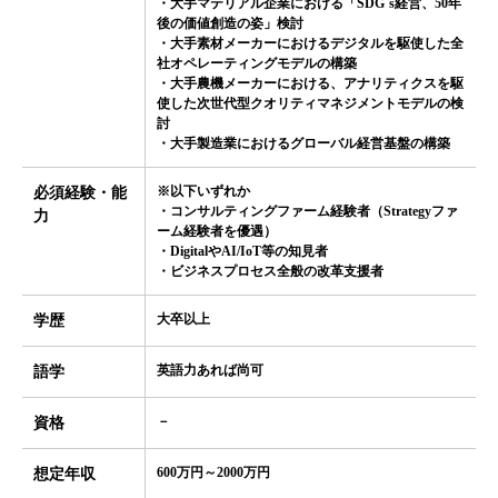
・大手マテリアル企業における「SDG`s経営、50年
後の価値創造の姿」検討
・大手素材メーカーにおけるデジタルを駆使した全
社オペレーティングモデルの構築
・大手農機メーカーにおける、アナリティクスを駆
使した次世代型クオリティマネジメントモデルの検
討
・大手製造業におけるグローバル経営基盤の構築
※以下いずれか
必須経験・能
・コンサルティングファーム経験者（Strategyファ
力
ーム経験者を優遇）
・DigitalやAI/IoT等の知見者
・ビジネスプロセス全般の改革支援者
大卒以上
学歴
英語力あれば尚可
語学
－
資格
600万円～2000万円
想定年収