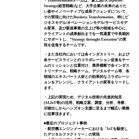
・Transformationチームは、最上流のCorporate
Strategy(経営戦略)など、大手企業の未来のありた
い姿やイノベーティブな成長アジェンダについて、
その実現に向けたBusiness Transformation、特にビ
ジネスモデル/オペレーションモデル/サービスモデ
ル変革、及び新規事業の立上げ等の領域を中心に、
クライアントの成果創出までを一気通貫で中長期的
にサポートし、”Strategy throught Execution”の実
現を促進するチームです。
・また当社内においては各インダストリー、および
各サービスラインとのコラボレーション促進をチー
ムのミッションと位置付け、業界横断で全インダス
トリーチーム、戦略チーム、デジタルチーム等、各
領域のエキスパート人材との効果的なコラボレーシ
ョンをアレンジし、クライアントの変革をリードし
ます。
・上記の実現ため、デジタル技術の先進的知見
(AI,IoT等)の活用、戦略立案、調査、分析、考察、
示唆出しからハンズオン支援に至るまで幅広い業務
に従事頂きます。
■最近のプロジェクト事例
・航空機エンジンメーカーにおける「IoTを駆使し
たデジタルファクトリー」の実現